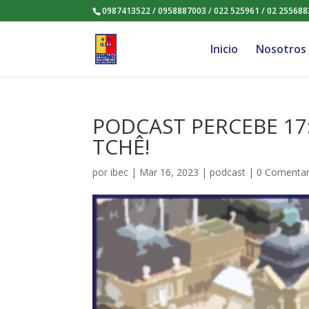
0987413522 / 0958887003 / 022 525961 / 02 255688
Inicio
Nosotros
PODCAST PERCEBE 17:
TCHÊ!
por
ibec
|
Mar 16, 2023
|
podcast
|
0 Comentar