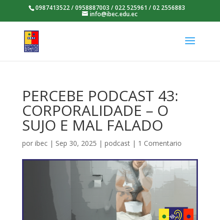
0987413522 / 0958887003 / 022 525961 / 02 2556883
info@ibec.edu.ec
PERCEBE PODCAST 43:
CORPORALIDADE – O
SUJO E MAL FALADO
por
ibec
|
Sep 30, 2025
|
podcast
|
1 Comentario